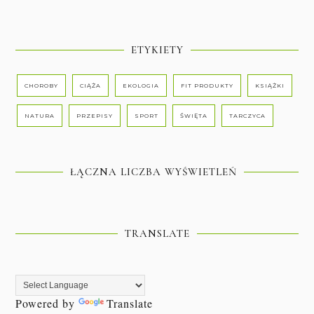
ETYKIETY
CHOROBY
CIĄŻA
EKOLOGIA
FIT PRODUKTY
KSIĄŻKI
NATURA
PRZEPISY
SPORT
ŚWIĘTA
TARCZYCA
ŁĄCZNA LICZBA WYŚWIETLEŃ
TRANSLATE
Powered by
Translate