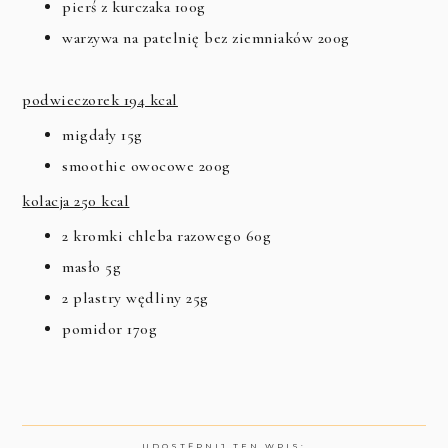
pierś z kurczaka 100g
warzywa na patelnię bez ziemniaków 200g
podwieczorek 194 kcal
migdały 15g
smoothie owocowe 200g
kolacja 250 kcal
2 kromki chleba razowego 60g
masło 5g
2 plastry wędliny 25g
pomidor 170g
UDOSTĘPNIJ TEN WPIS: