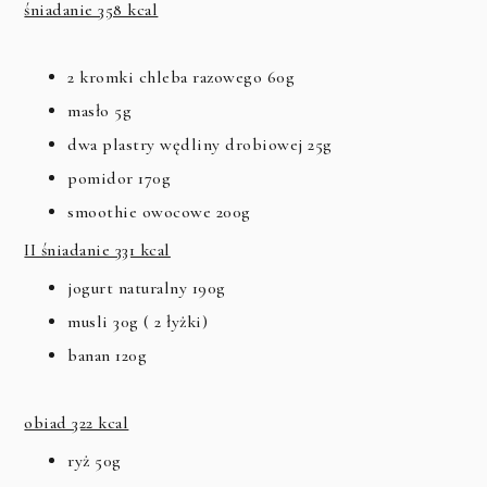
śniadanie 358 kcal
2 kromki chleba razowego 60g
masło 5g
dwa plastry wędliny drobiowej 25g
pomidor 170g
smoothie owocowe 200g
II śniadanie 331 kcal
jogurt naturalny 190g
musli 30g ( 2 łyżki)
banan 120g
obiad 322 kcal
ryż 50g