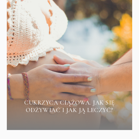
CUKRZYCA CIĄŻOWA. JAK SIĘ
ODŻYWIAĆ I JAK JĄ LECZYĆ?