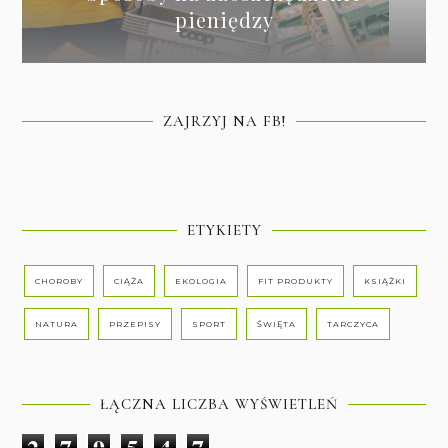
pieniędzy
ZAJRZYJ NA FB!
ETYKIETY
CHOROBY
CIĄŻA
EKOLOGIA
FIT PRODUKTY
KSIĄŻKI
NATURA
PRZEPISY
SPORT
ŚWIĘTA
TARCZYCA
ŁĄCZNA LICZBA WYŚWIETLEŃ
2
7
9
5
4
7