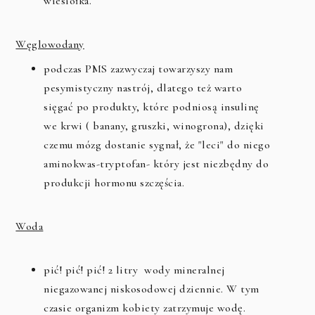
wiesiołka.
Węglowodany
podczas PMS zazwyczaj towarzyszy nam
pesymistyczny nastrój, dlatego też warto
sięgać po produkty, które podniosą insulinę
we krwi ( banany, gruszki, winogrona), dzięki
czemu mózg dostanie sygnał, że "leci" do niego
aminokwas-tryptofan- który jest niezbędny do
produkcji hormonu szczęścia.
Woda
pić! pić! pić! 2 litry wody mineralnej
niegazowanej niskosodowej dziennie. W tym
czasie organizm kobiety zatrzymuje wodę.