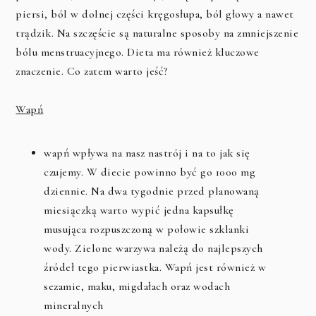
piersi, ból w dolnej części kręgosłupa, ból głowy a nawet
trądzik. Na szczęście są naturalne sposoby na zmniejszenie
bólu menstruacyjnego. Dieta ma również kluczowe
znaczenie. Co zatem warto jeść?
Wapń
wapń wpływa na nasz nastrój i na to jak się
czujemy. W diecie powinno być go 1000 mg
dziennie. Na dwa tygodnie przed planowaną
miesiączką warto wypić jedna kapsułkę
musująca rozpuszczoną w połowie szklanki
wody. Zielone warzywa należą do najlepszych
źródeł tego pierwiastka. Wapń jest również w
sezamie, maku, migdałach oraz wodach
mineralnych