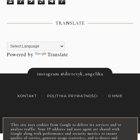
TRANSLATE
Powered by
Translate
instagram @dietetyk_angelika
KONTAKT
POLITYKA PRYWATNOŚCI
O MNIE
COPYRIGHT ©
ROZSĄDNE ODCHUDZANIE
This site uses cookies from Google to deliver its services and to
BLOG DESIGN:
KAROGRAFIA.PL
analyze traffic. Your IP address and user-agent are shared with
Google along with performance and security metrics to ensure
quality of service, generate usage statistics, and to detect and