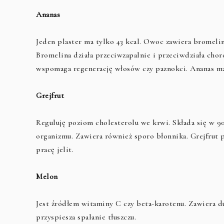
Ananas
Jeden plaster ma tylko 43 kcal. Owoc zawiera bromeli
Bromelina działa przeciwzapalnie i przeciwdziała chor
wspomaga regenerację włosów czy paznokci. Ananas ma
Grejfrut
Reguluję poziom cholesterolu we krwi. Składa się w 9
organizmu. Zawiera również sporo błonnika. Grejfrut 
pracę jelit.
Melon
Jest źródłem witaminy C czy beta-karotenu. Zawiera du
przyspiesza spalanie tłuszczu.