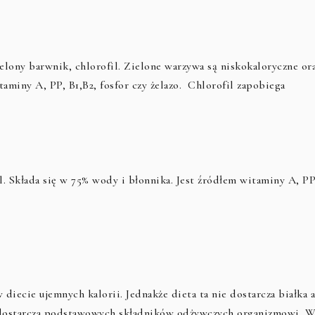
elony barwnik, chlorofil. Zielone warzywa są niskokaloryczne or
itaminy A, PP, B1,B2, fosfor czy żelazo. Chlorofil zapobiega
l. Składa się w 75% wody i błonnika. Jest źródłem witaminy A, PP
 diecie ujemnych kalorii. Jednakże dieta ta nie dostarcza białka 
e dostarcza podstawowych składników odżywczych organizmowi. 