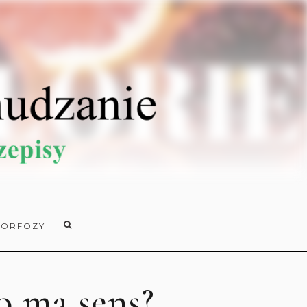
ORFOZY
o ma sens?