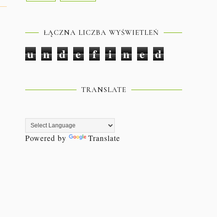
ŁĄCZNA LICZBA WYŚWIETLEŃ
u
n
d
e
f
i
n
e
d
TRANSLATE
Powered by
Translate