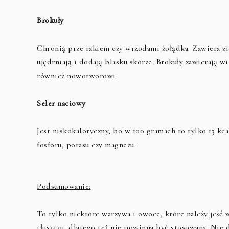
Brokuły
Chronią prze rakiem czy wrzodami żołądka. Zawiera zi
ujędrniają i dodają blasku skórze. Brokuły zawierają w
również nowotworowi.
Seler naciowy
Jest niskokaloryczny, bo w 100 gramach to tylko 13 kca
fosforu, potasu czy magnezu.
Podsumowanie:
To tylko niektóre warzywa i owoce, które należy jeść w
tłuszczu, dlatego też nie powinna być stosowana. Ni