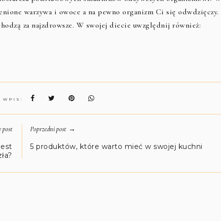
ienione warzywa i owoce a na pewno organizm Ci się odwdzięczy.
hodzą za najzdrowsze. W swojej diecie uwzględnij również:
N WPIS:
→
 post
Poprzedni post
jest
5 produktów, które warto mieć w swojej kuchni
zła?