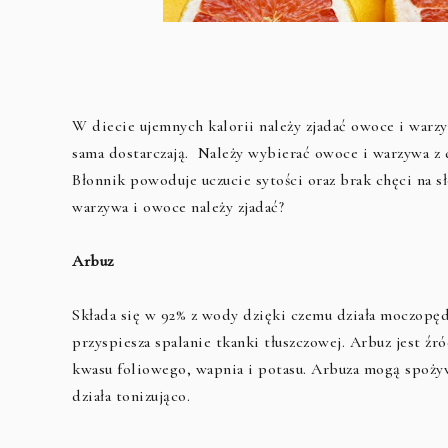
W diecie ujemnych kalorii należy zjadać owoce i warzy
sama dostarczają. Należy wybierać owoce i warzywa z d
Błonnik powoduje uczucie sytości oraz brak chęci na sł
warzywa i owoce należy zjadać?
Arbuz
Składa się w 92% z wody dzięki czemu działa moczopęd
przyspiesza spalanie tkanki tłuszczowej. Arbuz jest ź
kwasu foliowego, wapnia i potasu. Arbuza mogą spożyw
działa tonizująco.