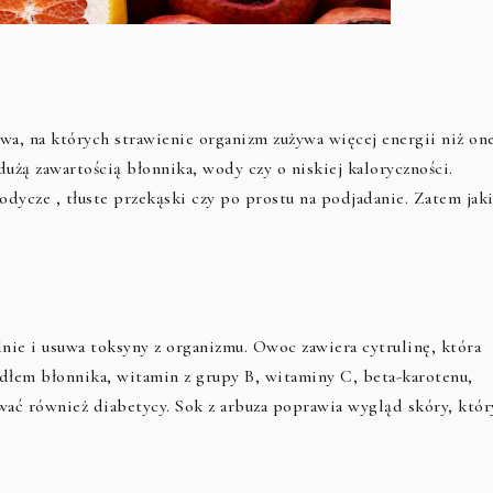
wa, na których strawienie organizm zużywa więcej energii niż on
użą zawartością błonnika, wody czy o niskiej kaloryczności.
odycze , tłuste przekąski czy po prostu na podjadanie. Zatem jak
nie i usuwa toksyny z organizmu. Owoc zawiera cytrulinę, która
ródłem błonnika, witamin z grupy B, witaminy C, beta-karotenu,
ać również diabetycy. Sok z arbuza poprawia wygląd skóry, któr