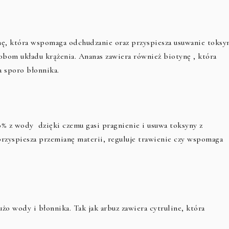
nę, która wspomaga odchudzanie oraz przyspiesza usuwanie toksyn
obom układu krążenia. Ananas zawiera również biotynę , która
 sporo błonnika.
0% z wody dzięki czemu gasi pragnienie i usuwa toksyny z
przyspiesza przemianę materii, reguluje trawienie czy wspomaga
żo wody i błonnika. Tak jak arbuz zawiera cytruline, która