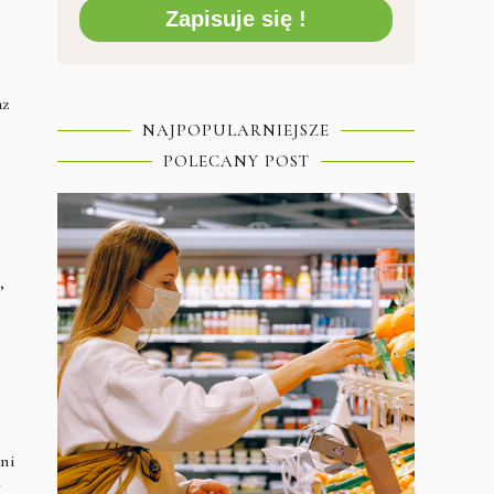
Zapisuje się !
az
NAJPOPULARNIEJSZE
POLECANY POST
,
ani
W