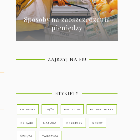
Sposoby na zaoszczędzenie
pieniędzy
ZAJRZYJ NA FB!
ETYKIETY
CHOROBY
CIĄŻA
EKOLOGIA
FIT PRODUKTY
KSIĄŻKI
NATURA
PRZEPISY
SPORT
ŚWIĘTA
TARCZYCA