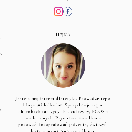
HEJKA
e
ie
Jestem magistrem dietetyki. Prowadzę tego
bloga już kilka lat. Specjalizuje się w
y
chorobach tarczycy, IO, cukrzycy, PCOS i
wiele innych. Prywatnie uwielbiam
gotować, fotografować jedzenie, ćwiczyć.
Jestem mamą Antosia i Henia.