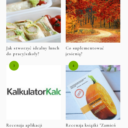
Jak stworzyć idealny lunch
Co suplementować
do pracy/szkoły?
jesienią?
Recenzja aplikacji
Recenzja książki "Zamień