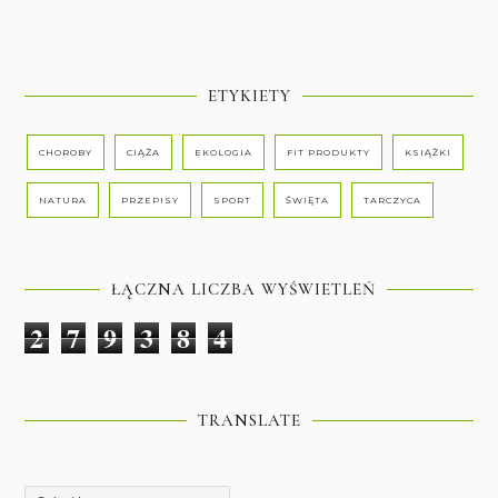
ETYKIETY
CHOROBY
CIĄŻA
EKOLOGIA
FIT PRODUKTY
KSIĄŻKI
NATURA
PRZEPISY
SPORT
ŚWIĘTA
TARCZYCA
ŁĄCZNA LICZBA WYŚWIETLEŃ
2
7
9
3
8
4
TRANSLATE