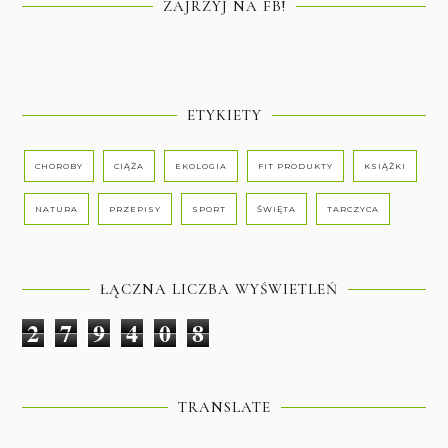
ZAJRZYJ NA FB!
ETYKIETY
CHOROBY
CIĄŻA
EKOLOGIA
FIT PRODUKTY
KSIĄŻKI
NATURA
PRZEPISY
SPORT
ŚWIĘTA
TARCZYCA
ŁĄCZNA LICZBA WYŚWIETLEŃ
2
7
9
4
0
8
TRANSLATE