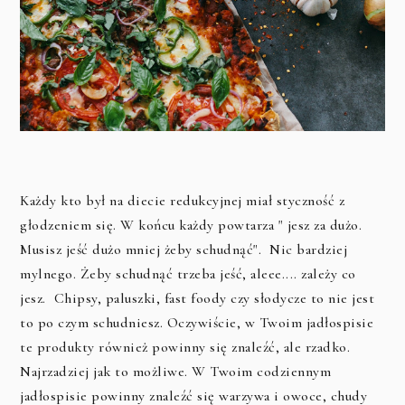
Każdy kto był na diecie redukcyjnej miał styczność z
głodzeniem się. W końcu każdy powtarza " jesz za dużo.
Musisz jeść dużo mniej żeby schudnąć". Nic bardziej
mylnego. Żeby schudnąć trzeba jeść, aleee.... zależy co
jesz. Chipsy, paluszki, fast foody czy słodycze to nie jest
to po czym schudniesz. Oczywiście, w Twoim jadłospisie
te produkty również powinny się znaleźć, ale rzadko.
Najrzadziej jak to możliwe. W Twoim codziennym
jadłospisie powinny znaleźć się warzywa i owoce, chudy