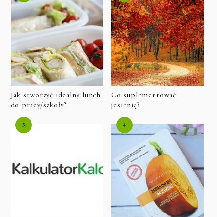
Jak stworzyć idealny lunch
Co suplementować
do pracy/szkoły?
jesienią?