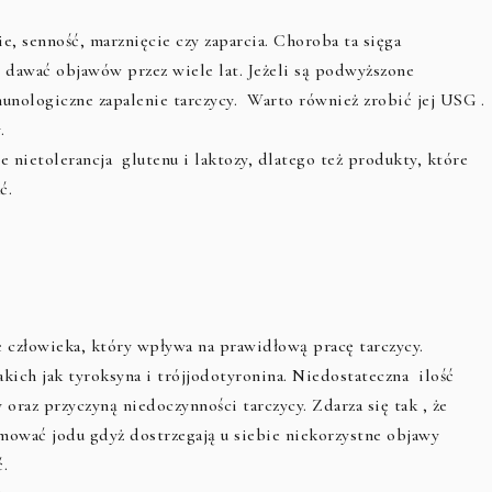
e, senność, marznięcie czy zaparcia. Choroba ta sięga
e dawać objawów przez wiele lat. Jeżeli są podwyższone
nologiczne zapalenie tarczycy. Warto również zrobić jej USG .
.
 nietolerancja glutenu i laktozy, dlatego też produkty, które
ać.
 człowieka, który wpływa na prawidłową pracę tarczycy.
ich jak tyroksyna i trójjodotyronina. Niedostateczna ilość
 oraz przyczyną niedoczynności tarczycy. Zdarza się tak , że
mować jodu gdyż dostrzegają u siebie niekorzystne objawy
ć.