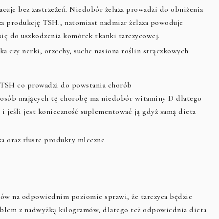
racuje bez zastrzeżeń. Niedobór żelaza prowadzi do obniżenia
sza produkcję TSH., natomiast nadmiar żelaza powoduje
się do uszkodzenia komórek tkanki tarczycowej.
ka czy nerki, orzechy, suche nasiona roślin strączkowych
 TSH co prowadzi do powstania chorób
osób mających tę chorobę ma niedobór witaminy D dlatego
 i jeśli jest konieczność suplementować ją gdyż samą dieta
ka oraz tłuste produkty mleczne
ków na odpowiednim poziomie sprawi, że tarczyca będzie
oblem z nadwyżką kilogramów, dlatego też odpowiednia dieta