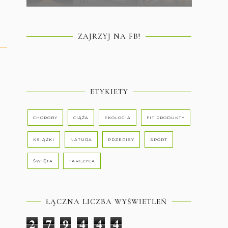
ZAJRZYJ NA FB!
ETYKIETY
CHOROBY
CIĄŻA
EKOLOGIA
FIT PRODUKTY
KSIĄŻKI
NATURA
PRZEPISY
SPORT
ŚWIĘTA
TARCZYCA
ŁĄCZNA LICZBA WYŚWIETLEŃ
2
7
9
4
4
4