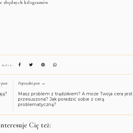
nie zbędnych kilogramów
N WPIS:
→
 post
Poprzedni post
ają?
Masz problem z trądzikiem? A może Twoja cera jest
przesuszona? Jak poradzić sobie z cerą
problematyczną?
nteresuje Cię też: