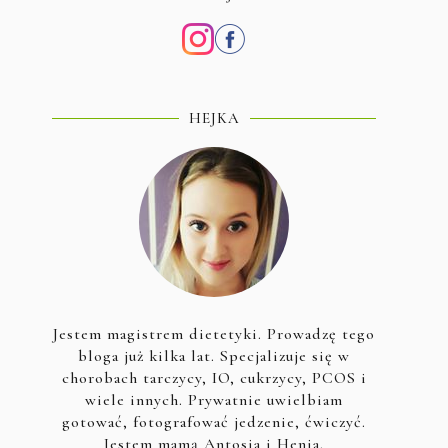
HEJKA
Jestem magistrem dietetyki. Prowadzę tego
bloga już kilka lat. Specjalizuje się w
chorobach tarczycy, IO, cukrzycy, PCOS i
wiele innych. Prywatnie uwielbiam
gotować, fotografować jedzenie, ćwiczyć.
Jestem mamą Antosia i Henia.