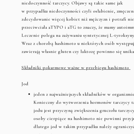
niedoczynność tarczycy. Objawy są takie same jak
w przypadku niedoczynności czyli osłabienie, zmęczeni
zdecydowanie więcej kobiet niż mężczyzn i potrafi ni
przeciwciała aTYPO i aTG to znaczy, że mamy autoimmu
Leczenie polega na zażywaniu syntetycznej L-tyroksyny
Wraz z chorobą hashimoto u niektórych osób występuje
zawierają własnie gluten czy laktozę powinno się unik
Składniki pokarmowe ważne w przebiegu hashimoto
Jod
jeden z najważniejszych składników w organizmie
Konieczny do wytworzenia hormonów tarczycy tak
jodu jest przyczyną zwiększenia gruczołu tarczycy
osoby cierpiące na hashimoto nie powinni przyj
dlatego jod w takim przypadku należy ograniczy