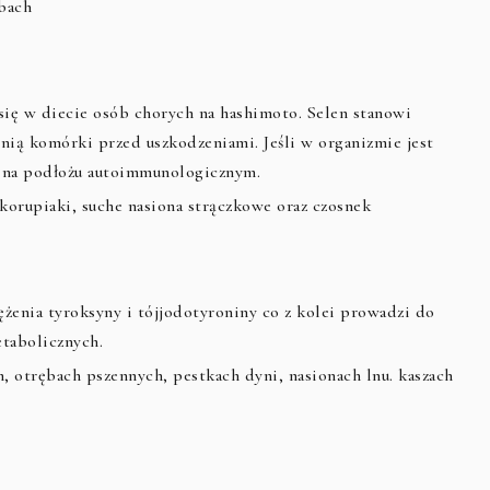
bach
się w diecie osób chorych na hashimoto. Selen stanowi
ią komórki przed uszkodzeniami. Jeśli w organizmie jest
a na podłożu autoimmunologicznym.
 skorupiaki, suche nasiona strączkowe oraz czosnek
żenia tyroksyny i tójjodotyroniny co z kolei prowadzi do
etabolicznych.
 otrębach pszennych, pestkach dyni, nasionach lnu. kaszach