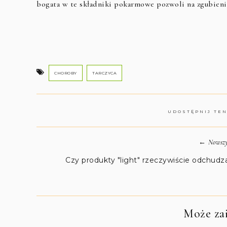
bogata w te składniki pokarmowe pozwoli na zgubie
CHOROBY
TARCZYCA
UDOSTĘPNIJ TE
←
Nowszy
Czy produkty "light" rzeczywiście odchudz
Może zai