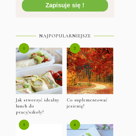
Zapisuje się !
NAJPOPULARNIEJSZE
Jak stworzyć idealny
Co suplementować
lunch do
jesienią?
pracy/szkoły?