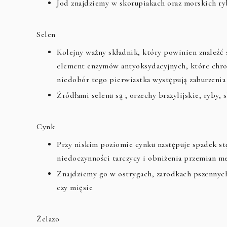
Jod znajdziemy w skorupiakach oraz morskich ry
Selen
Kolejny ważny składnik, który powinien znaleźć 
element enzymów antyoksydacyjnych, które chron
niedobór tego pierwiastka występują zaburzeni
Źródłami selenu są ; orzechy brazylijskie, ryby,
Cynk
Przy niskim poziomie cynku następuje spadek stę
niedoczynności tarczycy i obniżenia przemian m
Znajdziemy go w ostrygach, zarodkach pszennych,
czy mięsie
Żelazo