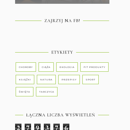
ZAJRZYJ NA FB!
ETYKIETY
CHOROBY
CIĄŻA
EKOLOGIA
FIT PRODUKTY
KSIĄŻKI
NATURA
PRZEPISY
SPORT
ŚWIĘTA
TARCZYCA
ŁĄCZNA LICZBA WYŚWIETLEŃ
2
7
9
3
7
6