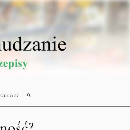
ORFOZY
ność?