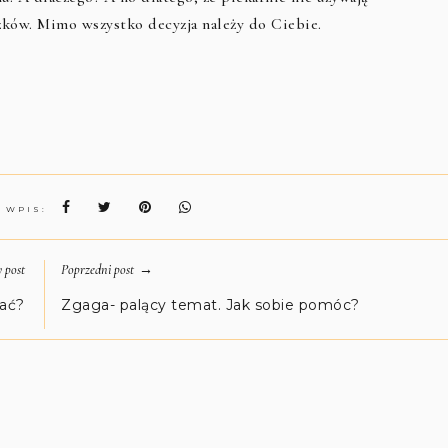
ków. Mimo wszystko decyzja należy do Ciebie.
N WPIS:
→
 post
Poprzedni post
rać?
Zgaga- palący temat. Jak sobie pomóc?