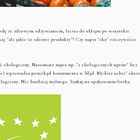
ygodę ze zdrowym odżywianiem, lecisz do sklepu po wszystkie
ię "ale jakie to zdrowe produkty"? Czy napis "eko" rzeczywiście
ć ekologiczny. Natomiast napis np. "z ekologicznych upraw" bez
 tle) wprowadza poniekąd konsumenta w błąd. Myślisz sobie" skor
ologiczny. Nic bardziej mylnego. Szukaj na opakowaniu listka.