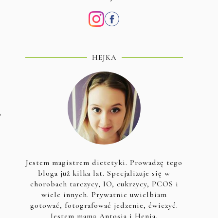
HEJKA
o
Jestem magistrem dietetyki. Prowadzę tego
bloga już kilka lat. Specjalizuje się w
chorobach tarczycy, IO, cukrzycy, PCOS i
wiele innych. Prywatnie uwielbiam
gotować, fotografować jedzenie, ćwiczyć.
Jestem mamą Antosia i Henia.