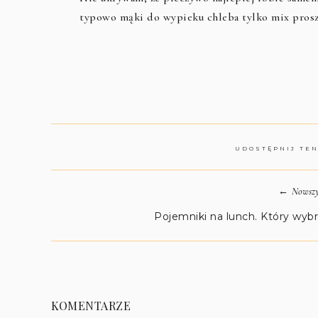
typowo mąki do wypieku chleba tylko mix prosz
UDOSTĘPNIJ TE
←
Nowszy
Pojemniki na lunch. Który wyb
KOMENTARZE