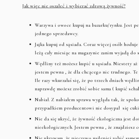
Jak więc nie oszaleć i wybierać zdrową żywność?
Warzywa i owoce kupuj na bazarku/rynku. Jest pe
jednego sprzedawcy.
Jajka kupuj od sąsiada. Coraz więcej osób hoduje 
leżą cały miesiąc na magazynie zanim wyjadą do 
Wędliny też możesz kupić u sąsiada. Niestety aż
jestem pewna , że dla chcącego nic trudnego. Te 
Ile razy wkurzałaś się, że po trzech dniach wędli
naprawdę możesz zrobić sobie sama ( kupić schab 
Nabiał. Z nabiałem sprawa wygląda tak, że spokoj
przypadkiem producentowi nie dosypał się cukier
Nie da się ukryć, że żywność ekologiczna jest do
nieekologicznych. Jestem pewna , że znajdziesz 
Nie ukrywam, że pieczywo najlepiej robić samemu