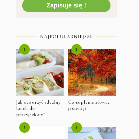
Zapisuje się !
NAJPOPULARNIEJSZE
Jak stworzyć idealny
Co suplementować
lunch do
jesienią?
pracy/szkoły?