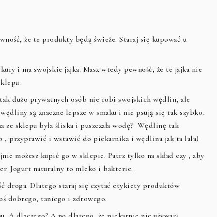
wność, że te produkty będą świeże. Staraj się kupować u
kury i ma swojskie jajka. Masz wtedy pewność, że te jajka nie
sklepu.
 tak dużo prywatnych osób nie robi swojskich wędlin, ale
wędliny są znaczne lepsze w smaku i nie psują się tak szybko.
na ze sklepu była śliska i puszczała wodę? Wędlinę tak
, przyprawić i wstawić do piekarnika i wędlina jak ta lala)
nie możesz kupić go w sklepie. Patrz tylko na skład czy , aby
. Jogurt naturalny to mleko i bakterie.
ść droga. Dlatego staraj się czytać etykiety produktów
coś dobrego, taniego i zdrowego.
. A dlaczego? A no dlatego, że piekarnie nie używają