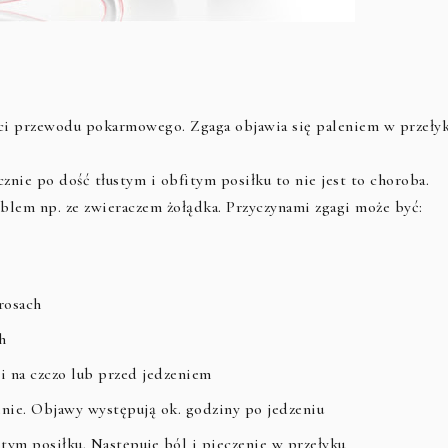
ści przewodu pokarmowego. Zgaga objawia się paleniem w przełyk
znie po dość tłustym i obfitym posiłku to nie jest to choroba.
oblem np. ze zwieraczem żołądka. Przyczynami zgagi może być:
rosach
h
i na czczo lub przed jedzeniem
enie. Objawy występują ok. godziny po jedzeniu
itym posiłku. Następuje ból i pieczenie w przełyku