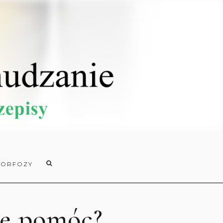
ORFOZY
ie pomóc?