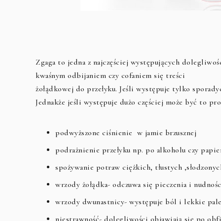
Zgaga to jedna z najczęściej występujących dolegliwo
kwaśnym odbijaniem czy cofaniem się treści
żołądkowej do przełyku. Jeśli występuje tylko sporadyc
Jednakże jeśli występuje dużo częściej może być to pr
podwyższone ciśnienie w jamie brzusznej
podrażnienie przełyku np. po alkoholu czy papie
spożywanie potraw ciężkich, tłustych ,słodzonyc
wrzody żołądka- odczuwa się pieczenia i nudnośc
wrzody dwunastnicy- występuje ból i lekkie pal
niestrawność- dolegliwości objawiają się po obf