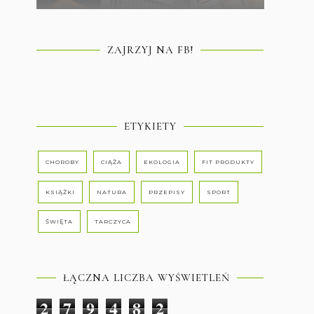
ZAJRZYJ NA FB!
ETYKIETY
CHOROBY
CIĄŻA
EKOLOGIA
FIT PRODUKTY
KSIĄŻKI
NATURA
PRZEPISY
SPORT
ŚWIĘTA
TARCZYCA
ŁĄCZNA LICZBA WYŚWIETLEŃ
2
7
9
4
8
2