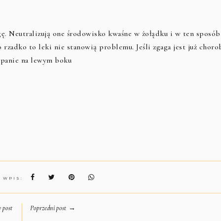
gę. Neutralizują one środowisko kwaśne w żołądku i w ten sposób
o rzadko to leki nie stanowią problemu. Jeśli zgaga jest już choro
spanie na lewym boku
N WPIS:
→
 post
Poprzedni post