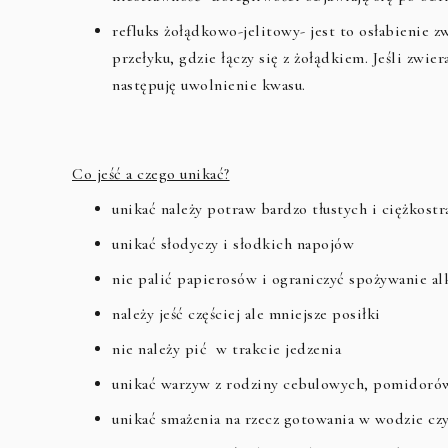
refluks żołądkowo-jelitowy- jest to osłabienie
przełyku, gdzie łączy się z żołądkiem. Jeśli zwie
następuję uwolnienie kwasu.
Co jeść a czego unikać?
unikać należy potraw bardzo tłustych i ciężkost
unikać słodyczy i słodkich napojów
nie palić papierosów i ograniczyć spożywanie al
należy jeść częściej ale mniejsze posiłki
nie należy pić w trakcie jedzenia
unikać warzyw z rodziny cebulowych, pomidorów
unikać smażenia na rzecz gotowania w wodzie czy