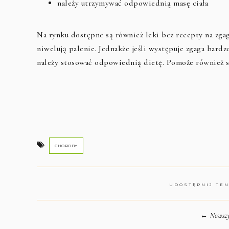
należy utrzymywać odpowiednią masę ciała
Na rynku dostępne są również leki bez recepty na zga
niwelują palenie. Jednakże jeśli występuje zgaga bardz
należy stosować odpowiednią dietę. Pomoże również 
CHOROBY
UDOSTĘPNIJ TE
←
Nowszy