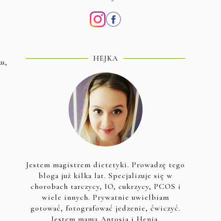
HEJKA
u,
Jestem magistrem dietetyki. Prowadzę tego
bloga już kilka lat. Specjalizuje się w
chorobach tarczycy, IO, cukrzycy, PCOS i
wiele innych. Prywatnie uwielbiam
gotować, fotografować jedzenie, ćwiczyć.
Jestem mamą Antosia i Henia.