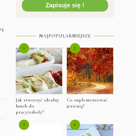
Zapisuje się !
bą
NAJPOPULARNIEJSZE
Jak stworzyć idealny
Co suplementować
lunch do
jesienią?
pracy/szkoły?