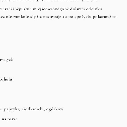
 zwieracza wpustu umiejscowionego w dolnym odcinku
racz nie zamknie się ( a następuje to po spożyciu pokarmu) to
rawnych
koholu
, papryki, rzodkiewki, ogórków
 na parze