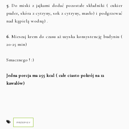
5
. Do miski z jajkami dodać pozostałe składniki ( cukier
puder, skóra z cytryny, sok z cytryny, masło) i podgrzewać
nad kąpielą wodną) .
6
. Mieszaj krem do czasu aż uzyska konsystencję budyniu (
20-25 min)
Smacznego ! :)
Jedna porcja ma 255 kcal ( całe ciasto pokrój na 12
kawałów)
PRZEPISY