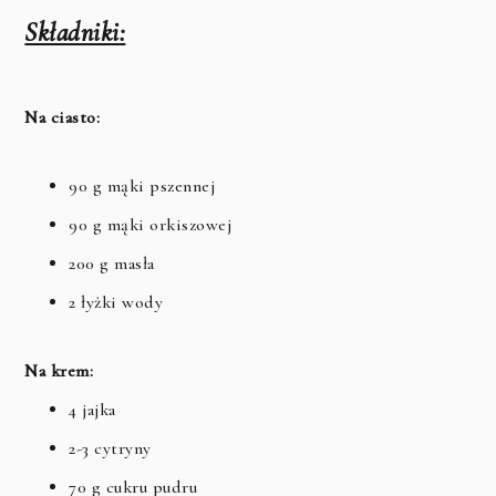
Składniki:
Na ciasto:
90 g mąki pszennej
90 g mąki orkiszowej
200 g masła
2 łyżki wody
Na krem:
4 jajka
2-3 cytryny
70 g cukru pudru