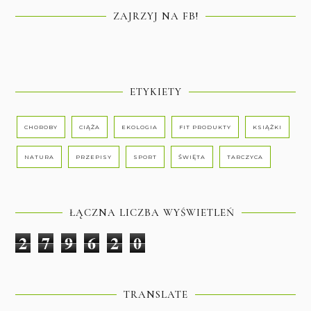
ZAJRZYJ NA FB!
ETYKIETY
CHOROBY
CIĄŻA
EKOLOGIA
FIT PRODUKTY
KSIĄŻKI
NATURA
PRZEPISY
SPORT
ŚWIĘTA
TARCZYCA
ŁĄCZNA LICZBA WYŚWIETLEŃ
2
7
9
6
2
0
TRANSLATE