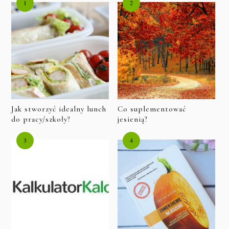
Jak stworzyć idealny lunch
Co suplementować
do pracy/szkoły?
jesienią?