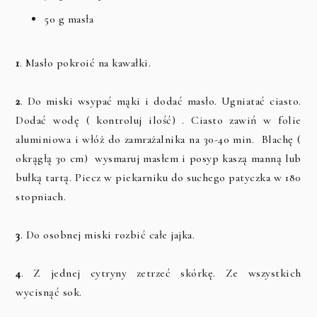
50 g masła
1
. Masło pokroić na kawałki.
2
. Do miski wsypać mąki i dodać masło. Ugniatać ciasto.
Dodać wodę ( kontroluj ilość) . Ciasto zawiń w folie
aluminiowa i włóż do zamrażalnika na 30-40 min. Blachę (
okrągłą 30 cm) wysmaruj masłem i posyp kaszą manną lub
bułką tartą. Piecz w piekarniku do suchego patyczka w 180
stopniach.
3
. Do osobnej miski rozbić całe jajka.
4
. Z jednej cytryny zetrzeć skórkę. Ze wszystkich
wycisnąć sok.