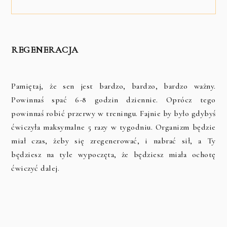
REGENERACJA
Pamiętaj, że sen jest bardzo, bardzo, bardzo ważny.
Powinnaś spać 6-8 godzin dziennie. Oprócz tego
powinnaś robić przerwy w treningu. Fajnie by było gdybyś
ćwiczyła maksymalne 5 razy w tygodniu. Organizm będzie
miał czas, żeby się zregenerować, i nabrać sił, a Ty
będziesz na tyle wypoczęta, że będziesz miała ochotę
ćwiczyć dalej.