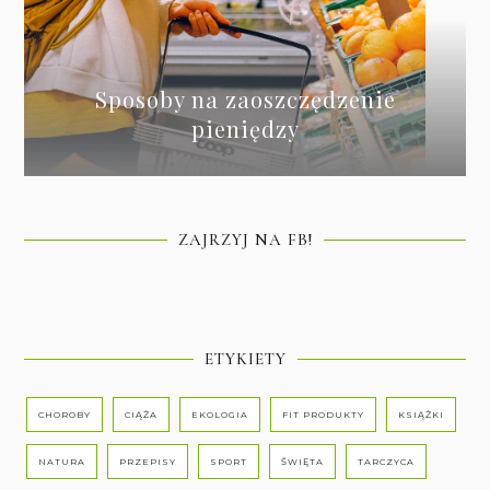
Sposoby na zaoszczędzenie
pieniędzy
ZAJRZYJ NA FB!
ETYKIETY
CHOROBY
CIĄŻA
EKOLOGIA
FIT PRODUKTY
KSIĄŻKI
NATURA
PRZEPISY
SPORT
ŚWIĘTA
TARCZYCA