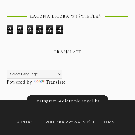
ŁĄCZNA LICZBA WYŚWIETLEŃ
2
7
9
5
6
4
TRANSLATE
Powered by
Translate
instagram @dietetyk_angelika
KONTAKT
POLITYKA PRYWATNOŚCI
O MNIE