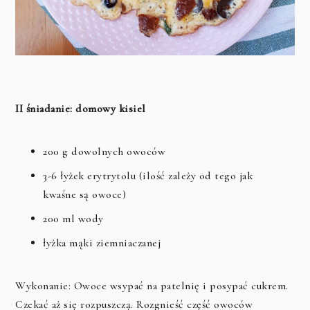
II śniadanie: domowy kisiel
200 g dowolnych owoców
3-6 łyżek erytrytolu (ilość zależy od tego jak
kwaśne są owoce)
200 ml wody
łyżka mąki ziemniaczanej
Wykonanie: Owoce wsypać na patelnię i posypać cukrem.
Czekać aż się rozpuszczą. Rozgnieść część owoców