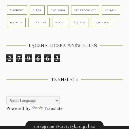
CHOROBY
CIĄŻA
EKOLOGIA
FIT PRODUKTY
KSIĄŻKI
NATURA
PRZEPISY
SPORT
ŚWIĘTA
TARCZYCA
ŁĄCZNA LICZBA WYŚWIETLEŃ
2
7
9
6
6
3
TRANSLATE
Powered by
Translate
instagram @dietetyk_angelika