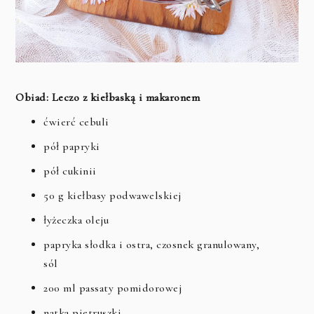
Obiad: Leczo z kiełbaską i makaronem
ćwierć cebuli
pół papryki
pół cukinii
50 g kiełbasy podwawelskiej
łyżeczka oleju
papryka słodka i ostra, czosnek granulowany,
sól
200 ml passaty pomidorowej
natka pietruszki