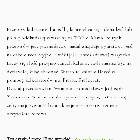
Przepisy kulinarne dla osób, które chcą się odchudzać lub
już się odchudzają zawsze są na TOPie. Mimo, że tych
przepisów jest już mnóstwo, nadal znajduje pytania co jeść
na diecie redukcyjnej. Otóż (jeśli jesteś zdrowa) wszystko.
Liczy się ilość przyjmowanych kalorii, czyli musisz być na
deficycie, żeby chudnąć. Warto te kalorie liczyć za
pomocą kalkulatorów np. Fitatu, FatSecret.
Dzisiaj przedstawiam Wam mój jednodniowy jadłospis.
Zaznaczam, że mam niedoczynność tarczycy, i staram się,
żeby moja żywność była jak najmniej przetworzona i
oczywiście zdrowa.
Ten artykuł może Ci się przydać:
Wszystko na temat