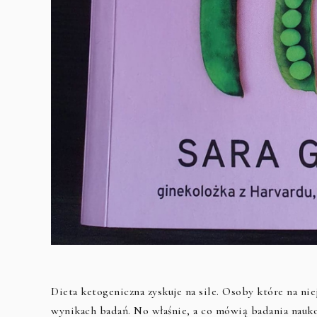
Dieta ketogeniczna zyskuje na sile. Osoby które na ni
wynikach badań. No właśnie, a co mówią badania nau