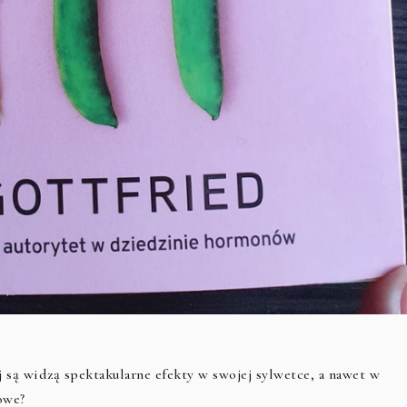
ej są widzą spektakularne efekty w swojej sylwetce, a nawet w
kowe?