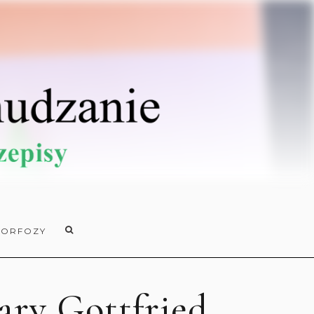
ORFOZY
ary Gottfried