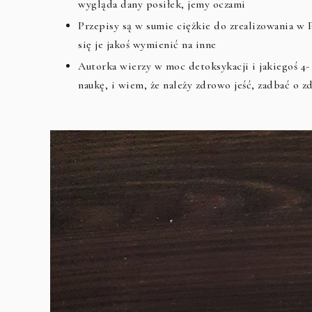
wygląda dany posiłek, jemy oczami
Przepisy są w sumie ciężkie do zrealizowania w 
się je jakoś wymienić na inne
Autorka wierzy w moc detoksykacji i jakiegoś 4-
naukę, i wiem, że należy zdrowo jeść, zadbać o zd