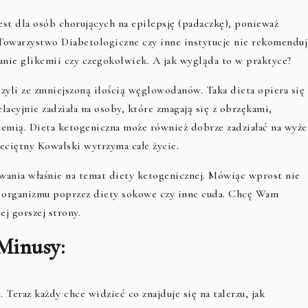
est dla osób chorujących na epilepsję (padaczkę), ponieważ
Towarzystwo Diabetologiczne czy inne instytucje nie rekomenduj
anie glikemii czy czegokolwiek. A jak wygląda to w praktyce?
yli ze zmniejszoną ilością węglowodanów. Taka dieta opiera się
elacyjnie zadziała na osoby, które zmagają się z obrzękami,
mią. Dieta ketogeniczna może również dobrze zadziałać na wyże
zeciętny Kowalski wytrzyma całe życie.
ania właśnie na temat diety ketogenicznej. Mówiąc wprost nie
ję organizmu poprzez diety sokowe czy inne cuda. Chcę Wam
ej gorszej strony.
Minusy:
 Teraz każdy chce widzieć co znajduje się na talerzu, jak