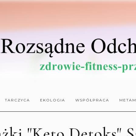
TARCZYCA
EKOLOGIA
WSPÓŁPRACA
METAM
ążki "Keto Detoks" S