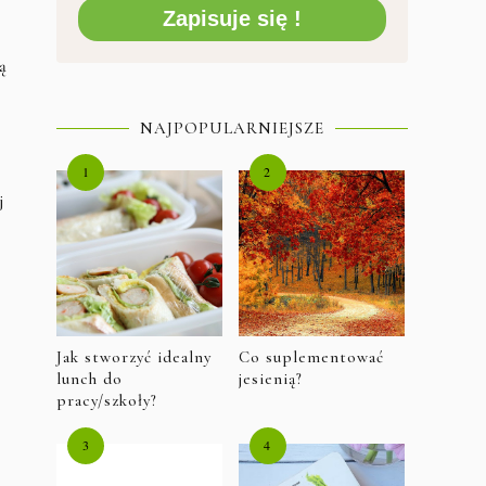
Zapisuje się !
ą
NAJPOPULARNIEJSZE
j
Jak stworzyć idealny
Co suplementować
lunch do
jesienią?
pracy/szkoły?