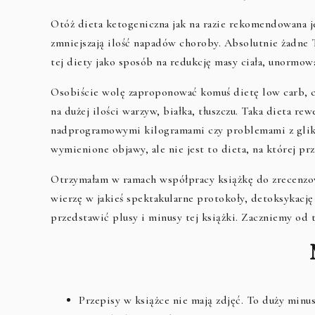
Otóż dieta ketogeniczna jak na razie rekomendowana j
zmniejszają ilość napadów choroby. Absolutnie żadne 
tej diety jako sposób na redukcję masy ciała, unormow
Osobiście wolę zaproponować komuś dietę low carb, cz
na dużej ilości warzyw, białka, tłuszczu. Taka dieta rew
nadprogramowymi kilogramami czy problemami z glike
wymienione objawy, ale nie jest to dieta, na której pr
Otrzymałam w ramach współpracy książkę do zrecenzow
wierzę w jakieś spektakularne protokoły, detoksykac
przedstawić plusy i minusy tej książki. Zaczniemy od t
Przepisy w książce nie mają zdjęć. To duży minus.