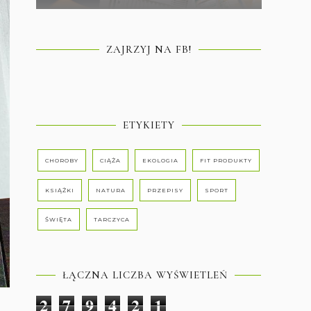
ZAJRZYJ NA FB!
ETYKIETY
CHOROBY
CIĄŻA
EKOLOGIA
FIT PRODUKTY
KSIĄŻKI
NATURA
PRZEPISY
SPORT
ŚWIĘTA
TARCZYCA
ŁĄCZNA LICZBA WYŚWIETLEŃ
2
7
9
4
2
1