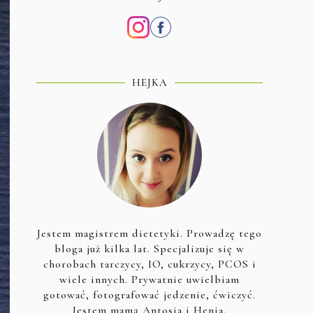
HEJKA
Jestem magistrem dietetyki. Prowadzę tego
bloga już kilka lat. Specjalizuje się w
chorobach tarczycy, IO, cukrzycy, PCOS i
wiele innych. Prywatnie uwielbiam
gotować, fotografować jedzenie, ćwiczyć.
Jestem mamą Antosia i Henia.