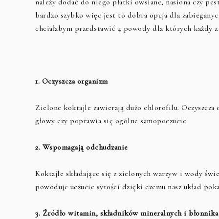
należy dodać do niego płatki owsiane, nasiona czy pestk
bardzo szybko więc jest to dobra opcja dla zabiegany
chciałabym przedstawić 4 powody dla których każdy z 
1. Oczyszcza organizm
Zielone koktajle zawierają dużo chlorofilu. Oczyszcza 
głowy czy poprawia się ogólne samopoczucie.
2. Wspomagają odchudzanie
Koktajle składające się z zielonych warzyw i wody świe
powoduje uczucie sytości dzięki czemu nasz układ pokar
3. Źródło witamin, składników mineralnych i błonnika