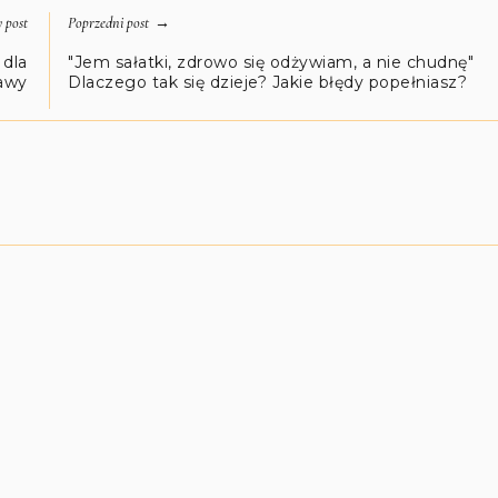
→
 post
Poprzedni post
 dla
"Jem sałatki, zdrowo się odżywiam, a nie chudnę"
kawy
Dlaczego tak się dzieje? Jakie błędy popełniasz?