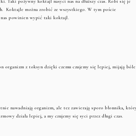
i. Taki pożywny koktajl nasyci nas na dłuższy czas. Robi się je
ch. Koktajle można zrobić ze wszystkiego. W tym poście
nas powinien wypić taki koktajl.
on organizm z toksyn dzięki czemu czujemy się lepiej, mijają bóle
tnie nawadniają organizm, ale tez zawierają sporo błonnika, któr
mowy działa lepiej, a my czujemy się syci przez długi czas.