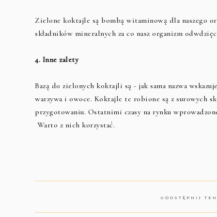
Zielone koktajle są bombą witaminową dla naszego or
składników mineralnych za co nasz organizm odwdzię
4. Inne zalety
Bazą do zielonych koktajli są - jak sama nazwa wskazuj
warzywa i owoce. Koktajle te robione są z surowych s
przygotowaniu. Ostatnimi czasy na rynku wprowadzone s
Warto z nich korzystać.
UDOSTĘPNIJ TE