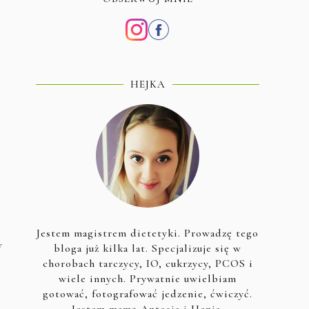
HEJKA
Jestem magistrem dietetyki. Prowadzę tego
y
bloga już kilka lat. Specjalizuje się w
chorobach tarczycy, IO, cukrzycy, PCOS i
wiele innych. Prywatnie uwielbiam
gotować, fotografować jedzenie, ćwiczyć.
Jestem mamą Antosia i Henia.