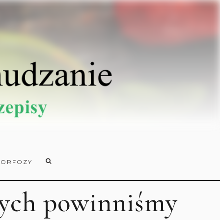
ORFOZY
órych powinniśmy