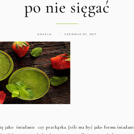
po nie sięgać
ANGELA
CZERWCA 07, 2017
 jako śniadanie czy przekąska. Jeśli ma być jako forma śniadani