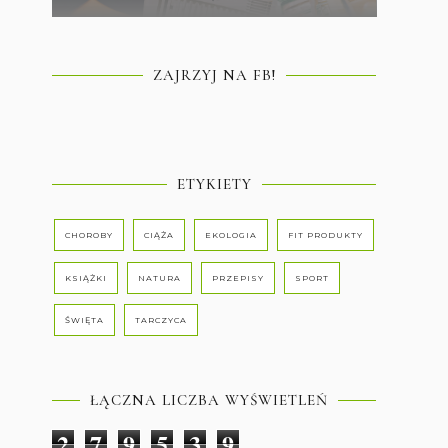
ZAJRZYJ NA FB!
ETYKIETY
CHOROBY
CIĄŻA
EKOLOGIA
FIT PRODUKTY
KSIĄŻKI
NATURA
PRZEPISY
SPORT
ŚWIĘTA
TARCZYCA
ŁĄCZNA LICZBA WYŚWIETLEŃ
2
7
9
5
3
9