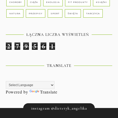
CHOROBY
CIĄŻA
EKOLOGIA
FIT PRODUKTY
KSIĄŻKI
NATURA
PRZEPISY
SPORT
ŚWIĘTA
TARCZYCA
ŁĄCZNA LICZBA WYŚWIETLEŃ
2
7
9
5
6
1
TRANSLATE
Powered by
Translate
instagram @dietetyk_angelika