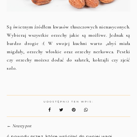
Są świetnym źródłem kwasów tłuszczowych nienasyconych.
Wybieraj wszystkie orzechy jakie są możliwe. Jednak są
bardzo drogie :( W swojej kuchni warto ,abyś miała
migdały, orzechy włoskie oraz orzechy nerkowca. Pestki
czy orzechy możesz dodać do sałatek, koktajli czy zjeść
solo.
UDOSTĘPNIJ TEN WPIS:
←
Nowszy post
4 powody przez, które wróciłaś do swojej wagi