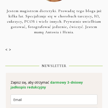
Jestem magistrem dietetyki. Prowadzę tego bloga już
kilka lat. Specjalizuje się w chorobach tarczycy, IO,
cukrzycy, PCOS i wiele innych. Prywatnie uwielbiam
gotować, fotografować jedzenie, ćwiczyć. Jestem
mamą Antosia i Henia.
< >
NEWSLETTER
Zapisz się, aby otrzymać
darmowy 3-dniowy
jadłospis redukcyjny