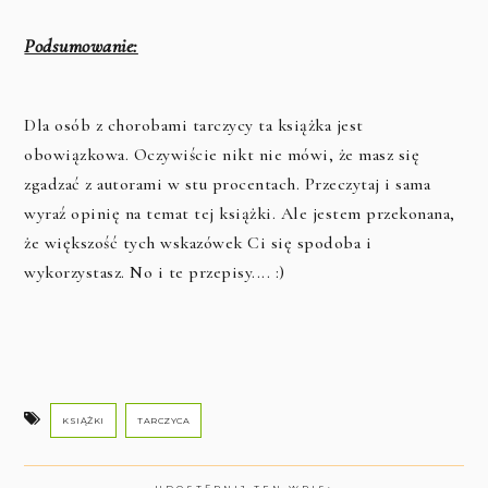
Podsumowanie:
Dla osób z chorobami tarczycy ta książka jest
obowiązkowa. Oczywiście nikt nie mówi, że masz się
zgadzać z autorami w stu procentach. Przeczytaj i sama
wyraź opinię na temat tej książki. Ale jestem przekonana,
że większość tych wskazówek Ci się spodoba i
wykorzystasz. No i te przepisy.... :)
KSIĄŻKI
TARCZYCA
UDOSTĘPNIJ TEN WPIS: