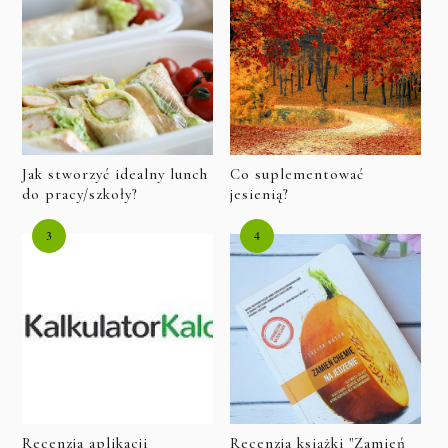
Jak stworzyć idealny lunch
Co suplementować
do pracy/szkoły?
jesienią?
Recenzja aplikacji
Recenzja książki "Zamień