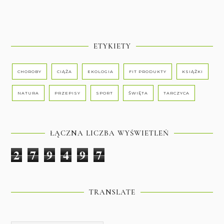
ETYKIETY
CHOROBY
CIĄŻA
EKOLOGIA
FIT PRODUKTY
KSIĄŻKI
NATURA
PRZEPISY
SPORT
ŚWIĘTA
TARCZYCA
ŁĄCZNA LICZBA WYŚWIETLEŃ
2
7
9
4
9
7
TRANSLATE