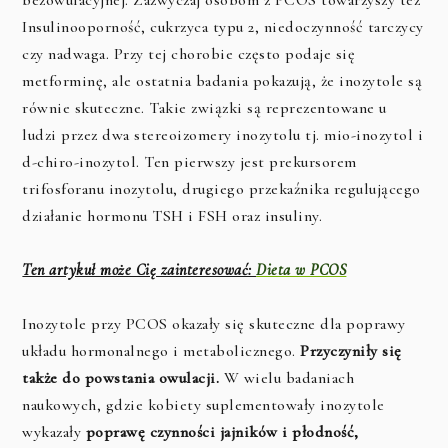
bezowulacyjnej. Zazwyczaj osobom z PCOS towarzyszy też
Insulinooporność, cukrzyca typu 2, niedoczynność tarczycy
czy nadwaga. Przy tej chorobie często podaje się
metforminę, ale ostatnia badania pokazują, że inozytole są
równie skuteczne. Takie związki są reprezentowane u
ludzi przez dwa stereoizomery inozytolu tj. mio-inozytol i
d-chiro-inozytol. Ten pierwszy jest prekursorem
trifosforanu inozytolu, drugiego przekaźnika regulującego
działanie hormonu TSH i FSH oraz insuliny.
Ten artykuł może Cię zainteresować:
Dieta w PCOS
Inozytole przy PCOS okazały się skuteczne dla poprawy
układu hormonalnego i metabolicznego.
Przyczyniły się
także do powstania owulacji.
W wielu badaniach
naukowych, gdzie kobiety suplementowały inozytole
wykazały
poprawę czynności jajników i płodność,