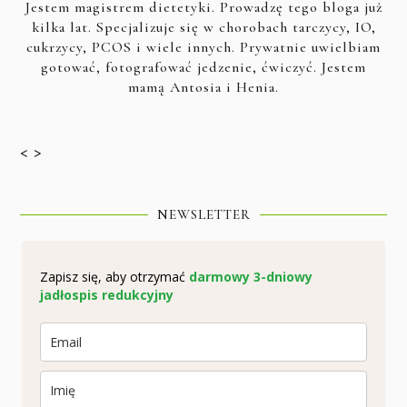
Jestem magistrem dietetyki. Prowadzę tego bloga już
kilka lat. Specjalizuje się w chorobach tarczycy, IO,
cukrzycy, PCOS i wiele innych. Prywatnie uwielbiam
gotować, fotografować jedzenie, ćwiczyć. Jestem
mamą Antosia i Henia.
< >
NEWSLETTER
Zapisz się, aby otrzymać
darmowy 3-dniowy
jadłospis redukcyjny