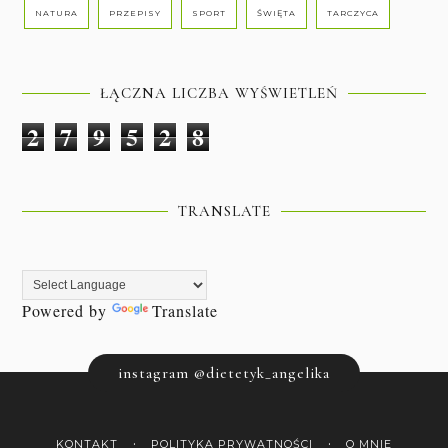
NATURA
PRZEPISY
SPORT
ŚWIĘTA
TARCZYCA
ŁĄCZNA LICZBA WYŚWIETLEŃ
2
7
9
5
2
8
TRANSLATE
Powered by
Translate
instagram @dietetyk_angelika
KONTAKT
POLITYKA PRYWATNOŚCI
O MNIE