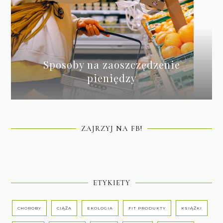
Sposoby na zaoszczędzenie
pieniędzy
ZAJRZYJ NA FB!
ETYKIETY
CHOROBY
CIĄŻA
EKOLOGIA
FIT PRODUKTY
KSIĄŻKI