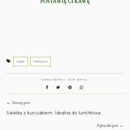
POSTAWIĘ CI KAWĘ
CIĄŻA
TARCZYCA
UDOSTĘPNIJ TEN WPIS:
←
Nowszy post
Sałatka z kurczakiem. Idealna do lunchboxa.
→
Poprzedni post