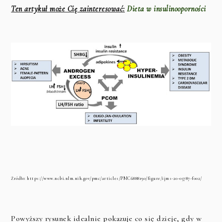
Ten artykuł może Cię zainteresować:
Dieta w insulinooporności
Źródło: https://www.ncbi.nlm.nih.gov/pmc/articles/PMC6888190/figure/ijms-20-05787-f002/
Powyższy rysunek idealnie pokazuje co się dzieje, gdy w