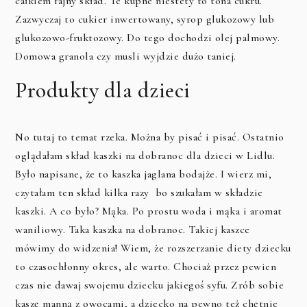
całkiem fajny skład. Te kupne niestety to tona cukru.
Zazwyczaj to cukier inwertowany, syrop glukozowy lub
glukozowo-fruktozowy. Do tego dochodzi olej palmowy.
Domowa granola czy musli wyjdzie dużo taniej.
Produkty dla dzieci
No tutaj to temat rzeka. Można by pisać i pisać. Ostatnio
oglądałam skład kaszki na dobranoc dla dzieci w Lidlu.
Było napisane, że to kaszka jaglana bodajże. I wierz mi,
czytałam ten skład kilka razy bo szukałam w składzie
kaszki. A co było? Mąka. Po prostu woda i mąka i aromat
waniliowy. Taka kaszka na dobranoc. Takiej kaszce
mówimy do widzenia! Wiem, że rozszerzanie diety dziecku
to czasochłonny okres, ale warto. Chociaż przez pewien
czas nie dawaj swojemu dziecku jakiegoś syfu. Zrób sobie
kaszę manną z owocami, a dziecko na pewno też chętnie