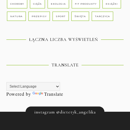
CHOROBY
CIĄŻA
EKOLOGIA
FIT PRODUKTY
KSIĄŻKI
NATURA
PRZEPISY
SPORT
ŚWIĘTA
TARCZYCA
ŁĄCZNA LICZBA WYŚWIETLEŃ
TRANSLATE
Powered by
Translate
instagram @dietetyk_angelika